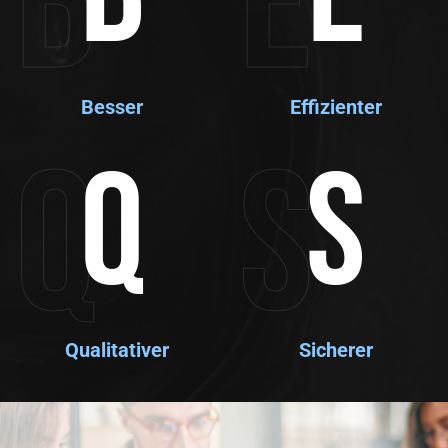
B
E
Besser
Effizienter
Q
S
Q
S
Qualitativer
Sicherer